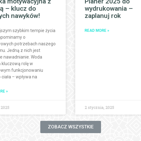
ka motywacyjna z
Planer 2025 do
ą – klucz do
wydrukowania –
ych nawyków!
zaplanuj rok
ejszym szybkim tempie życia
READ MORE »
apominamy o
owych potrzebach naszego
u. Jedną z nich jest
ne nawadnianie. Woda
 kluczową rolę w
owym funkcjonowaniu
 ciała – wpływa na
RE »
, 2025
2 stycznia, 2025
ZOBACZ WSZYSTKIE