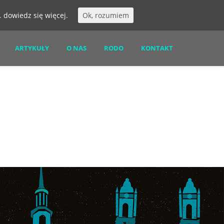
s.
dowiedz się więcej.
Ok, rozumiem
ARTYKUŁY
O NAS
RODO
KONTAKT