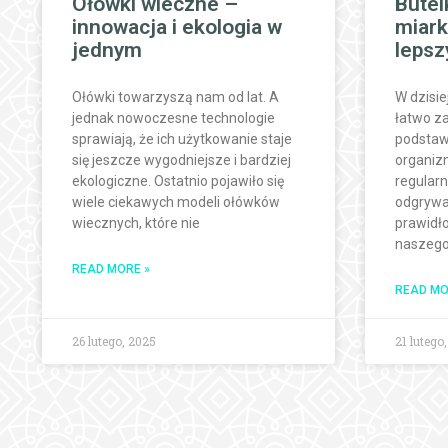
Ołówki wieczne –
Butel
innowacja i ekologia w
miark
jednym
lepsz
Ołówki towarzyszą nam od lat. A
W dzisi
jednak nowoczesne technologie
łatwo z
sprawiają, że ich użytkowanie staje
podstaw
się jeszcze wygodniejsze i bardziej
organizm
ekologiczne. Ostatnio pojawiło się
regular
wiele ciekawych modeli ołówków
odgrywa
wiecznych, które nie
prawidł
naszego
READ MORE »
READ MO
26 lutego, 2025
21 lutego