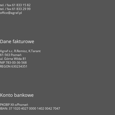
tel. / fax 61 833 15 82
tel. / fax 61 833 29 99
office@agraf.pl
Dane fakturowe
Agraf s.c. R.Remisz, K.Tarant
61-563 Poznań
ul. Górna Wilda 81
NIP 783-00-36-568
REGON 630234351
Konto bankowe
PKOBP XII o/Poznań
IBAN: 37 1020 4027 0000 1402 0042 7047