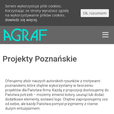
Serwis wykorzystuje pliki cookies.
Korzystając ze strony wyrażasz zgodę
Ok, rozumiem
na wykorzystywanie plików cookies.
dowiedz się więcej.
Toggle
naviga
Projekty Poznańskie
Oferujemy zbiór naszych autorskich rysunków z motywami
poznańskimi, które chętnie wykorzystamy w tworzeniu
projektów dla Państwa firmy. Każdą z propozycji dostosujemy do
Państwa potrzeb – możemy zmienić kolory, usunąć lub dodać
dodatkowe elementy, wstawić logo. Chętnie zaproponujemy coś
od siebie, ale każdy Państwa pomysł przyjmiemy z równie
dużym entuzjazmem.