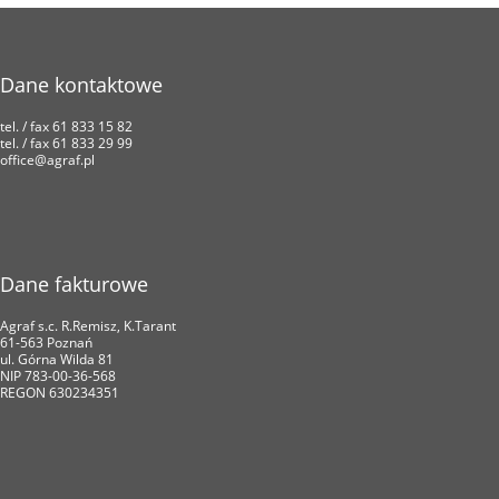
Dane kontaktowe
tel. / fax 61 833 15 82
tel. / fax 61 833 29 99
office@agraf.pl
Dane fakturowe
Agraf s.c. R.Remisz, K.Tarant
61-563 Poznań
ul. Górna Wilda 81
NIP 783-00-36-568
REGON 630234351