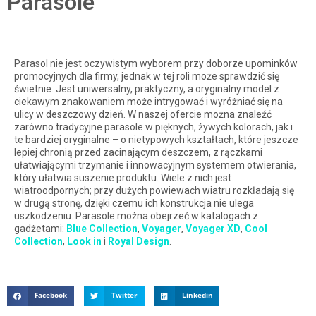
Parasole
Parasol nie jest oczywistym wyborem przy doborze upominków
promocyjnych dla firmy, jednak w tej roli może sprawdzić się
świetnie. Jest uniwersalny, praktyczny, a oryginalny model z
ciekawym znakowaniem może intrygować i wyróżniać się na
ulicy w deszczowy dzień. W naszej ofercie można znaleźć
zarówno tradycyjne parasole w pięknych, żywych kolorach, jak i
te bardziej oryginalne – o nietypowych kształtach, które jeszcze
lepiej chronią przed zacinającym deszczem, z rączkami
ułatwiającymi trzymanie i innowacyjnym systemem otwierania,
który ułatwia suszenie produktu. Wiele z nich jest
wiatroodpornych; przy dużych powiewach wiatru rozkładają się
w drugą stronę, dzięki czemu ich konstrukcja nie ulega
uszkodzeniu. Parasole można obejrzeć w katalogach z
gadżetami:
Blue Collection
,
Voyager
,
Voyager XD
,
Cool
Collection
,
Look in
i
Royal Design
.
Facebook
Twitter
Linkedin