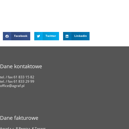
Facebook
Twitter
Linkedin
Dane kontaktowe
tel. / fax 61 833 15 82
tel. / fax 61 833 29 99
office@agraf.pl
Dane fakturowe
Agraf s.c. R.Remisz, K.Tarant