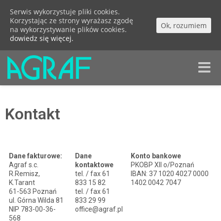
Serwis wykorzystuje pliki cookies.
Korzystając ze strony wyrażasz zgodę
Ok, rozumiem
na wykorzystywanie plików cookies.
dowiedz się więcej.
Toggle
naviga
Kontakt
Dane fakturowe:
Dane
Konto bankowe
Agraf s.c.
kontaktowe
PKOBP XII o/Poznań
R.Remisz,
tel. / fax 61
IBAN: 37 1020 4027 0000
K.Tarant
833 15 82
1402 0042 7047
61-563 Poznań
tel. / fax 61
ul. Górna Wilda 81
833 29 99
NIP 783-00-36-
office@agraf.pl
568