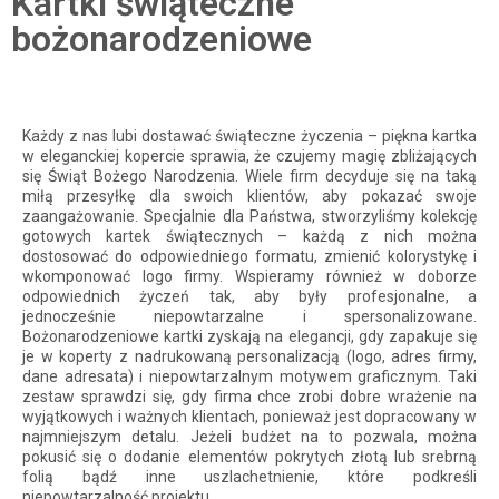
Kartki świąteczne
bożonarodzeniowe
Każdy z nas lubi dostawać świąteczne życzenia – piękna kartka
w eleganckiej kopercie sprawia, że czujemy magię zbliżających
się Świąt Bożego Narodzenia. Wiele firm decyduje się na taką
miłą przesyłkę dla swoich klientów, aby pokazać swoje
zaangażowanie. Specjalnie dla Państwa, stworzyliśmy kolekcję
gotowych kartek świątecznych – każdą z nich można
dostosować do odpowiedniego formatu, zmienić kolorystykę i
wkomponować logo firmy. Wspieramy również w doborze
odpowiednich życzeń tak, aby były profesjonalne, a
jednocześnie niepowtarzalne i spersonalizowane.
Bożonarodzeniowe kartki zyskają na elegancji, gdy zapakuje się
je w koperty z nadrukowaną personalizacją (logo, adres firmy,
dane adresata) i niepowtarzalnym motywem graficznym. Taki
zestaw sprawdzi się, gdy firma chce zrobi dobre wrażenie na
wyjątkowych i ważnych klientach, ponieważ jest dopracowany w
najmniejszym detalu. Jeżeli budżet na to pozwala, można
pokusić się o dodanie elementów pokrytych złotą lub srebrną
folią bądź inne uszlachetnienie, które podkreśli
niepowtarzalność projektu.