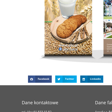
Facebook
Twitter
Linkedin
Dane kontaktowe
Dane fa
tel. / fax 61 833 15 82
Agraf s.c. R