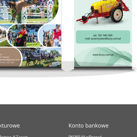
kturowe
Konto bankowe
.Remisz, K.Tarant
PKOBP XII o/Poznań