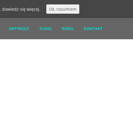
s.
dowiedz się więcej.
Ok, rozumiem
ARTYKUŁY
O NAS
RODO
KONTAKT