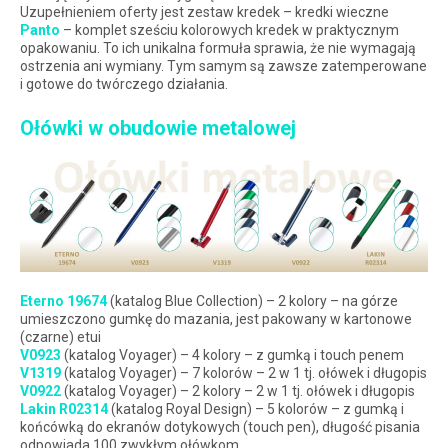
Uzupełnieniem oferty jest zestaw kredek – kredki wieczne
Panto
– komplet sześciu kolorowych kredek w praktycznym
opakowaniu. To ich unikalna formuła sprawia, że nie wymagają
ostrzenia ani wymiany. Tym samym są zawsze zatemperowane
i gotowe do twórczego działania.
Ołówki w obudowie metalowej
Eterno 19674
(katalog Blue Collection) – 2 kolory – na górze
umieszczono gumkę do mazania, jest pakowany w kartonowe
(czarne) etui
V0923
(katalog Voyager) – 4 kolory – z gumką i touch penem
V1319
(katalog Voyager) – 7 kolorów – 2 w 1 tj. ołówek i długopis
V0922
(katalog Voyager) – 2 kolory – 2 w 1 tj. ołówek i długopis
Lakin R02314
(katalog Royal Design) – 5 kolorów – z gumką i
końcówką do ekranów dotykowych (touch pen), długość pisania
odpowiada 100 zwykłym ołówkom