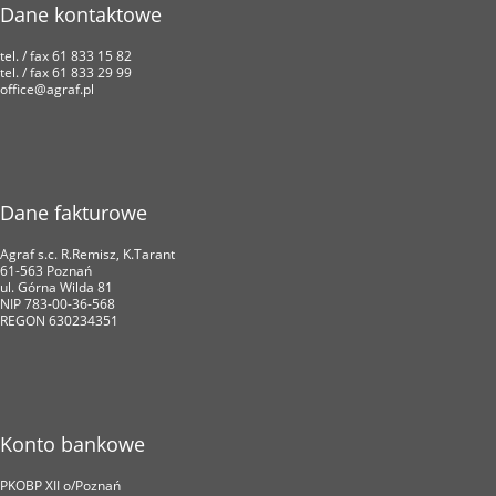
Dane kontaktowe
tel. / fax 61 833 15 82
tel. / fax 61 833 29 99
office@agraf.pl
Dane fakturowe
Agraf s.c. R.Remisz, K.Tarant
61-563 Poznań
ul. Górna Wilda 81
NIP 783-00-36-568
REGON 630234351
Konto bankowe
PKOBP XII o/Poznań