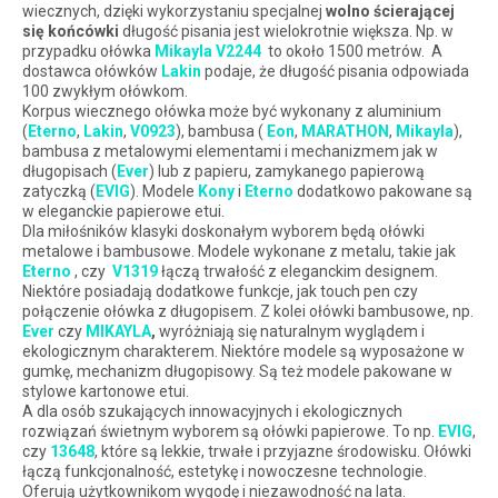
wiecznych, dzięki wykorzystaniu specjalnej
wolno ścierającej
się końcówki
długość pisania jest wielokrotnie większa. Np. w
przypadku ołówka
Mikayla
V2244
to około 1500 metrów. A
dostawca ołówków
Lakin
podaje, że długość pisania odpowiada
100 zwykłym ołówkom.
Korpus wiecznego ołówka może być wykonany z aluminium
(
Eterno
,
Lakin
,
V0923
), bambusa (
Eon
,
MARATHON
,
Mikayla
),
bambusa z metalowymi elementami i mechanizmem jak w
długopisach (
Ever
) lub z papieru, zamykanego papierową
zatyczką (
EVIG
). Modele
Kony
i
Eterno
dodatkowo pakowane są
w eleganckie papierowe etui.
Dla miłośników klasyki doskonałym wyborem będą ołówki
metalowe i bambusowe. Modele wykonane z metalu, takie jak
Eterno
, czy
V1319
łączą trwałość z eleganckim designem.
Niektóre posiadają dodatkowe funkcje, jak touch pen czy
połączenie ołówka z długopisem. Z kolei ołówki bambusowe, np.
Ever
czy
MIKAYLA
,
wyróżniają się naturalnym wyglądem i
ekologicznym charakterem. Niektóre modele są wyposażone w
gumkę, mechanizm długopisowy. Są też modele pakowane w
stylowe kartonowe etui.
A dla osób szukających innowacyjnych i ekologicznych
rozwiązań świetnym wyborem są ołówki papierowe. To np.
EVIG
,
czy
13648
, które są lekkie, trwałe i przyjazne środowisku. Ołówki
łączą funkcjonalność, estetykę i nowoczesne technologie.
Oferują użytkownikom wygodę i niezawodność na lata.