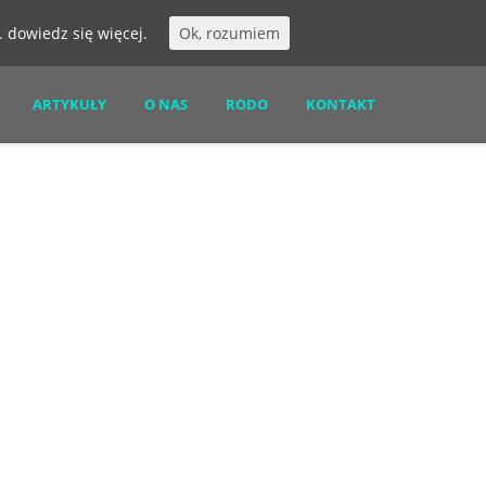
s.
dowiedz się więcej.
Ok, rozumiem
ARTYKUŁY
O NAS
RODO
KONTAKT