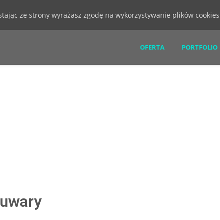
ystając ze strony wyrażasz zgodę na wykorzystywanie plików cookie
OFERTA
PORTFOLIO
iuwary