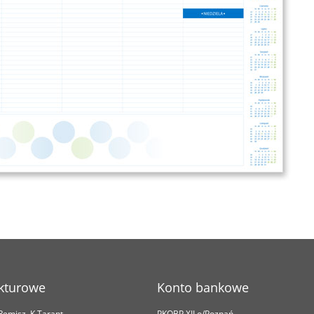
kturowe
Konto bankowe
.Remisz, K.Tarant
PKOBP XII o/Poznań