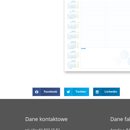
Facebook
Twitter
Linkedin
Dane kontaktowe
Dane fa
tel. / fax 61 833 15 82
Agraf s.c. R