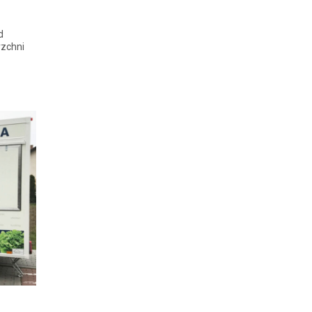
d
rzchni