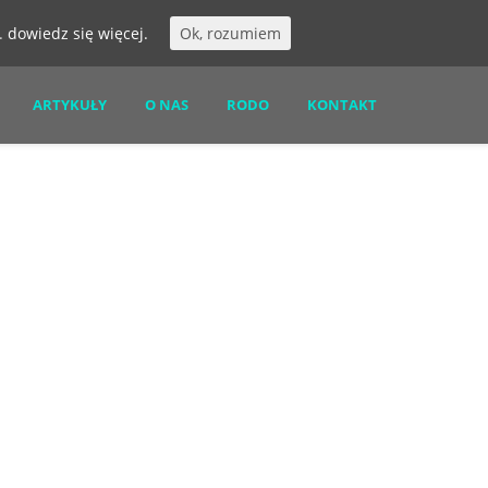
s.
dowiedz się więcej.
Ok, rozumiem
ARTYKUŁY
O NAS
RODO
KONTAKT