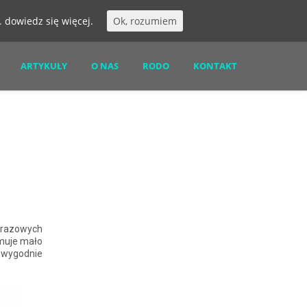
s.
dowiedz się więcej.
Ok, rozumiem
ARTYKUŁY
O NAS
RODO
KONTAKT
orazowych
jmuje mało
wygodnie