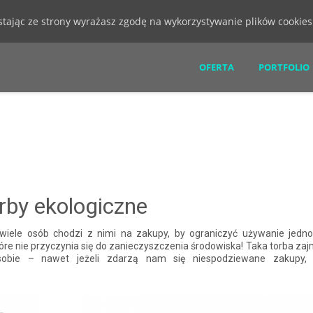
ystając ze strony wyrażasz zgodę na wykorzystywanie plików cookie
OFERTA
PORTFOLIO
rby ekologiczne
– wiele osób chodzi z nimi na zakupy, by ograniczyć używanie jedn
óre nie przyczynia się do zanieczyszczenia środowiska! Taka torba za
obie – nawet jeżeli zdarzą nam się niespodziewane zakupy, 