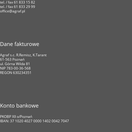
tel. / fax 61 833 15 82
tel. / fax 61 833 29 99
office@agraf.pl
Dane fakturowe
Agraf s.c. R.Remisz, K.Tarant
61-563 Poznań
ul. Górna Wilda 81
NIP 783-00-36-568
REGON 630234351
Konto bankowe
PKOBP XII o/Poznań
IBAN: 37 1020 4027 0000 1402 0042 7047