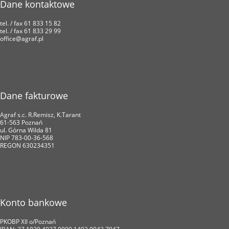
Dane kontaktowe
tel. / fax 61 833 15 82
tel. / fax 61 833 29 99
office@agraf.pl
Dane fakturowe
Agraf s.c. R.Remisz, K.Tarant
61-563 Poznań
ul. Górna Wilda 81
NIP 783-00-36-568
REGON 630234351
Konto bankowe
PKOBP XII o/Poznań