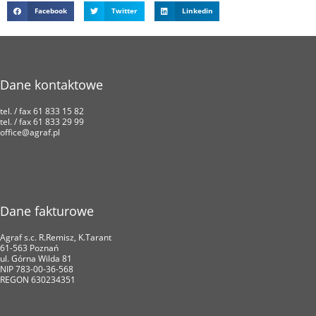
Facebook
Twitter
Linkedin
Dane kontaktowe
tel. / fax 61 833 15 82
tel. / fax 61 833 29 99
office@agraf.pl
Dane fakturowe
Agraf s.c. R.Remisz, K.Tarant
61-563 Poznań
ul. Górna Wilda 81
NIP 783-00-36-568
REGON 630234351