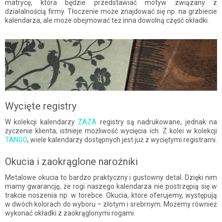
matrycę, która będzie przedstawiać motyw związany z
działalnością firmy. Tłoczenie może znajdować się np. na grzbiecie
kalendarza, ale może obejmować też inna dowolną część okładki.
Wycięte registry
W kolekcji kalendarzy
ZAZA
registry są nadrukowane, jednak na
życzenie klienta, istnieje możliwość wycięcia ich. Z kolei w kolekcji
TANGO
, wiele kalendarzy dostępnych jest już z wyciętymi registrami.
Okucia i zaokrąglone narożniki
Metalowe okucia to bardzo praktyczny i gustowny detal. Dzięki nim
mamy gwarancję, że rogi naszego kalendarza nie postrzępią się w
trakcie noszenia np. w torebce. Okucia, które oferujemy, występują
w dwóch kolorach do wyboru – złotym i srebrnym. Możemy również
wykonać okładki z zaokrąglonymi rogami.