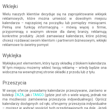
Wklejki
Wielu naszych klientów decyduje się na zaprojektowanie wklejek
reklamowych, które można umieścić w dowolnym miejscu
kalendarza – najczęściej na początku lub pomiędzy miesiącami.
Pełnią one funkcję informacyjną – mówią więcej o firmie,
przypominają o ważnym okresie dla danej branży, reklamują
konkretne produkty. Jeżeli zamawiasz kalendarze, które później
chcesz rozdawać swoim klientom i partnerom biznesowym, wklejki
reklamowe to świetny pomysł.
Wyklejka
Wyklejka jest elementem, który łączy okładkę z blokiem kalendarza.
W tym miejscu możemy wkleić twoją reklamę – wtedy będzie ona
widoczna na wewnętrznej stronie okładki z przodu lub z tyłu.
Przeszycia
W swojej ofercie posiadamy kalendarze przeszywane, zarówno w
kolekcji
ZAZA
, jak i
TANGO
(gdzie jest ich o wiele więcej, jednak nie
ma możliwości zamówienia przeszycia indywidualnego). Oprócz
kalendarzy dostępnych od ręki, oferujemy przeszycia indywidualne
– możesz je wybrać spośród tych przedstawionych na dole. Jeżeli