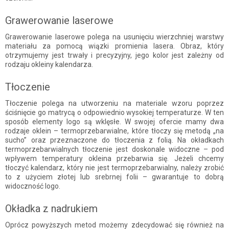
Grawerowanie laserowe
Grawerowanie laserowe polega na usunięciu wierzchniej warstwy
materiału za pomocą wiązki promienia lasera. Obraz, który
otrzymujemy jest trwały i precyzyjny, jego kolor jest zależny od
rodzaju okleiny kalendarza.
Tłoczenie
Tłoczenie polega na utworzeniu na materiale wzoru poprzez
ściśnięcie go matrycą o odpowiednio wysokiej temperaturze. W ten
sposób elementy logo są wklęsłe. W swojej ofercie mamy dwa
rodzaje oklein – termoprzebarwialne, które tłoczy się metodą „na
sucho” oraz przeznaczone do tłoczenia z folią. Na okładkach
termoprzebarwialnych tłoczenie jest doskonale widoczne – pod
wpływem temperatury okleina przebarwia się. Jeżeli chcemy
tłoczyć kalendarz, który nie jest termoprzebarwialny, należy zrobić
to z użyciem złotej lub srebrnej folii – gwarantuje to dobrą
widoczność logo.
Okładka z nadrukiem
Oprócz powyższych metod możemy zdecydować się również na