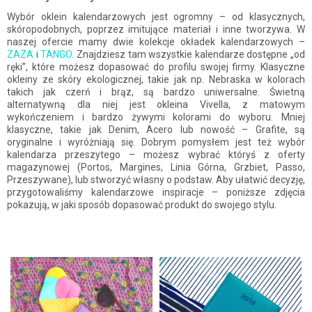
Wybór oklein kalendarzowych jest ogromny – od klasycznych,
skóropodobnych, poprzez imitujące materiał i inne tworzywa. W
naszej ofercie mamy dwie kolekcje okładek kalendarzowych –
ZAZA
i
TANGO
. Znajdziesz tam wszystkie kalendarze dostępne „od
ręki”, które możesz dopasować do profilu swojej firmy. Klasyczne
okleiny ze skóry ekologicznej, takie jak np. Nebraska w kolorach
takich jak czerń i brąz, są bardzo uniwersalne. Świetną
alternatywną dla niej jest okleina Vivella, z matowym
wykończeniem i bardzo żywymi kolorami do wyboru. Mniej
klasyczne, takie jak Denim, Acero lub nowość – Grafite, są
oryginalne i wyróżniają się. Dobrym pomysłem jest też wybór
kalendarza przeszytego – możesz wybrać któryś z oferty
magazynowej (Portos, Margines, Linia Górna, Grzbiet, Passo,
Przeszywane), lub stworzyć własny o podstaw. Aby ułatwić decyzję,
przygotowaliśmy kalendarzowe inspiracje – poniższe zdjęcia
pokazują, w jaki sposób dopasować produkt do swojego stylu.