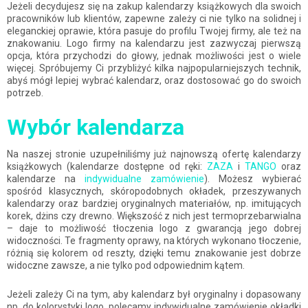
Jeżeli decydujesz się na zakup kalendarzy książkowych dla swoich
pracowników lub klientów, zapewne zależy ci nie tylko na solidnej i
eleganckiej oprawie, która pasuje do profilu Twojej firmy, ale też na
znakowaniu. Logo firmy na kalendarzu jest zazwyczaj pierwszą
opcja, która przychodzi do głowy, jednak możliwości jest o wiele
więcej. Spróbujemy Ci przybliżyć kilka najpopularniejszych technik,
abyś mógł lepiej wybrać kalendarz, oraz dostosować go do swoich
potrzeb.
Wybór kalendarza
Na naszej stronie uzupełniliśmy już najnowszą ofertę kalendarzy
książkowych (kalendarze dostępne od ręki:
ZAZA
i
TANGO
oraz
kalendarze na
indywidualne zamówienie
). Możesz wybierać
spośród klasycznych, skóropodobnych okładek, przeszywanych
kalendarzy oraz bardziej oryginalnych materiałów, np. imitujących
korek, dżins czy drewno. Większość z nich jest termoprzebarwialna
– daje to możliwość tłoczenia logo z gwarancją jego dobrej
widoczności. Te fragmenty oprawy, na których wykonano tłoczenie,
różnią się kolorem od reszty, dzięki temu znakowanie jest dobrze
widoczne zawsze, a nie tylko pod odpowiednim kątem.
Jeżeli zależy Ci na tym, aby kalendarz był oryginalny i dopasowany
np. do kolorystyki logo, polecamy indywidualne zamówienie okładki