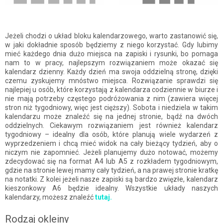
Jeżeli chodzi o układ bloku kalendarzowego, warto zastanowić się,
w jaki dokładnie sposób będziemy z niego korzystać. Gdy lubimy
mieć każdego dnia dużo miejsca na zapiski i rysunki, bo pomaga
nam to w pracy, najlepszym rozwiązaniem może okazać się
kalendarz dzienny. Każdy dzień ma swoja oddzielną stronę, dzięki
czemu zyskujemy mnóstwo miejsca. Rozwiązanie sprawdzi się
najlepiej u osób, które korzystają z kalendarza codziennie w biurze i
nie mają potrzeby częstego podróżowania z nim (zawiera więcej
stron niż tygodniowy, więc jest cięższy). Sobota i niedziela w takim
kalendarzu może znaleźć się na jednej stronie, bądź na dwóch
oddzielnych. Ciekawym rozwiązaniem jest również kalendarz
tygodniowy – idealny dla osób, które planują wiele wydarzeń z
wyprzedzeniem i chcą mieć widok na cały bieżący tydzień, aby o
niczym nie zapomnieć. Jeżeli planujemy dużo notować, możemy
zdecydować się na format A4 lub A5 z rozkładem tygodniowym,
gdzie na stronie lewej mamy cały tydzień, a na prawej stronie kratkę
na notatki. Z kolei jeżeli nasze zapiski są bardzo zwięzłe, kalendarz
kieszonkowy A6 będzie idealny. Wszystkie układy naszych
kalendarzy, możesz znaleźć
tutaj.
Rodzaj okleiny